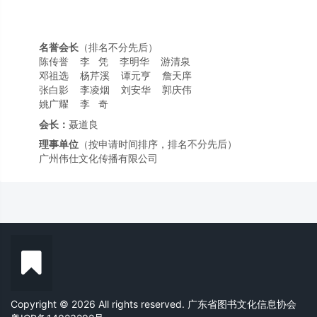
名誉会长
（排名不分先后）
陈传誉 李 凭 李明华 游清泉
邓祖选 杨芹溪 谭元亨 詹天庠
张白影 李凌烟 刘安华 郭庆伟
姚广耀 李 奇
会长：
聂道良
理事单位
（按申请时间排序，排名不分先后）
广州伟仕文化传播有限公司
广东才华文化发展有限公司
胡一（广州）科技有限公司
广东财贸职业学院
广州科技贸易职业学院
广州珠江职业技术学院
广东外语外贸大学南国商学院图书馆
广州市番禺区香江实验学校
广州诺图计算机科技有限公司
雷拓（广东）科技有限公司
广州市白云区京师实验学校
广东森韵科技有限公司
深圳市育新文化发展有限公司
Copyright © 2026 All rights reserved. 广东省图书文化信息协会
广州元次方传媒有限公司