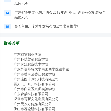
邓祖选 杨芹溪 谭元亨 詹天庠
品展示会
张白影 李凌烟 刘安华 郭庆伟
姚广耀 李 奇
广东省图书文化信息协会2018年新时代、新征程馆配装备产
14
品展示会
会长：
聂道良
会长单位广东才华发展有限公司书目推荐!
理事单位
（按申请时间排序，排名不分先后）
15
广州伟仕文化传播有限公司
广东才华文化发展有限公司
胡一（广州）科技有限公司
群英荟萃
广东财贸职业学院
广州科技贸易职业学院
广州珠江职业技术学院
广东外语外贸大学南国商学院图书馆
广州市番禺区香江实验学校
广州诺图计算机科技有限公司
雷拓（广东）科技有限公司
广州市白云区京师实验学校
广东森韵科技有限公司
深圳市育新文化发展有限公司
广州元次方传媒有限公司
佛山市赛轮斯科技有限公司
广州亿达创新科技有限公司
广州昊天文化有限公司