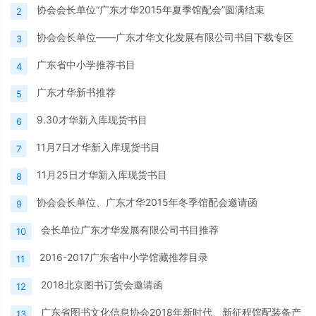
协会会长单位“广东才华2015年夏季馆配会”圆满结束
2
协会会长单位——广东才华文化发展有限公司书目下载专区
3
广东省中小学推荐书目
4
广东才华新书推荐
5
9.30才华新入库现货书目
6
11月7日才华新入库现货书目
7
11月25日才华新入库现货书目
8
协会会长单位、广东才华2015年冬季馆配会邀请函
9
会长单位广东才华发展有限公司书目推荐
10
2016-2017广东省中小学馆藏推荐目录
11
2018北京图书订货会邀请函
12
名誉会长
（排名不分先后）
陈传誉 李 凭 李明华 游清泉
广东省图书文化信息协会2018年新时代、新征程馆配装备产
13