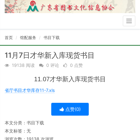
Togg
navig
首页
馆配服务
书目下载
11月7日才华新入库现货书目
19138 阅读
0 评论
0 点赞
11.07才华新入库现货书目
省厅书目才华库存11-7.xls
点赞(
0
)
本文分类：
书目下载
本文标签：无
浏览次数：
19138
次浏览