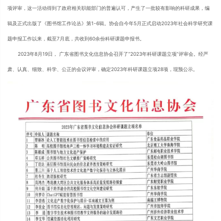
项评审，这一活动得到了政府相关职能部门的普遍认可，产生了一批较有影响的科研成果，编
辑及正式出版了《图书馆工作论丛》第1-6辑。协会自今年5月正式启动2023年社会科学研究课
题申报工作以来，截至7月底，共收到60余份科研课题申报书。
2023年8月19日， 广东省图书文化信息协会召开了“2023年科研课题立项”评审会。经严
肃、认真、细致、科学、公正的会议评审，确定2023年科研课题立项28项，现预公示。