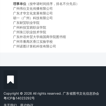
广东才华文化发展有限公司
胡一（广州）科技有限公司
广东财贸职业学院
广州科技贸易职业学院
广州珠江职业技术学院
广东外语外贸大学南国商学院图书馆
广州市番禺区香江实验学校
广州诺图计算机科技有限公司
雷拓（广东）科技有限公司
广州市白云区京师实验学校
广东森韵科技有限公司
深圳市育新文化发展有限公司
广州元次方传媒有限公司
佛山市赛轮斯科技有限公司
广州亿达创新科技有限公司
广州昊天文化有限公司
广州图苑信息科技有限公司
汕头职业技术学院
广州市第六中学（从化校区）
阳春环宇医教贸易有限公司
Copyright © 2026 All rights reserved. 广东省图书文化信息协会
广州常春藤科技有限公司
粤ICP备14023292号
广州新华发行有限公司大宗团购事业部
关于我们
用户协议