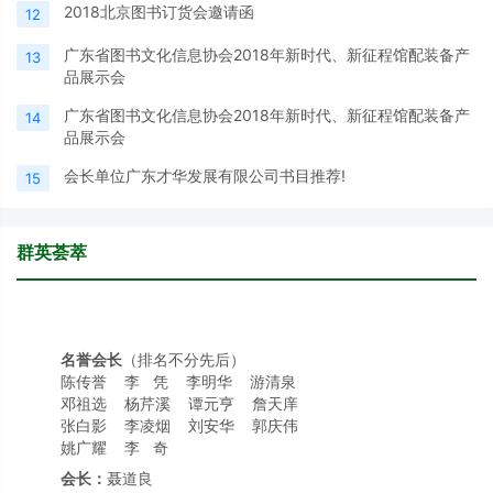
2018北京图书订货会邀请函
12
广东省图书文化信息协会2018年新时代、新征程馆配装备产
13
品展示会
广东省图书文化信息协会2018年新时代、新征程馆配装备产
14
品展示会
会长单位广东才华发展有限公司书目推荐!
15
群英荟萃
名誉会长
（排名不分先后）
陈传誉 李 凭 李明华 游清泉
邓祖选 杨芹溪 谭元亨 詹天庠
张白影 李凌烟 刘安华 郭庆伟
姚广耀 李 奇
会长：
聂道良
理事单位
（按申请时间排序，排名不分先后）
广州伟仕文化传播有限公司